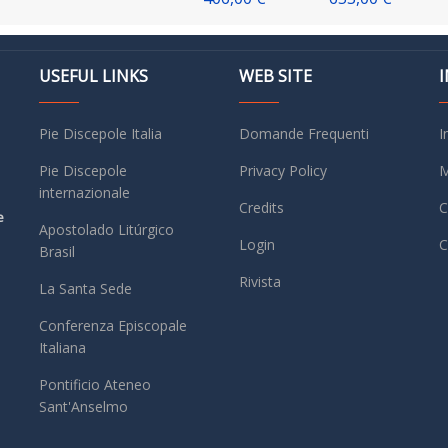
USEFUL LINKS
WEB SITE
Pie Discepole Italia
Domande Frequenti
I
Pie Discepole
Privacy Policy
M
internazionale
Credits
C
e
Apostolado Litúrgico
Login
C
Brasil
Rivista
La Santa Sede
Conferenza Episcopale
Italiana
Pontificio Ateneo
Sant'Anselmo