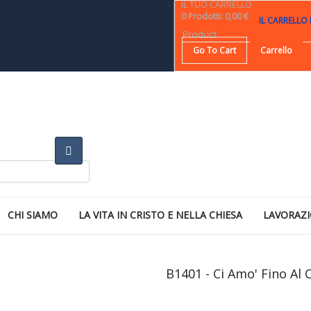
IL TUO CARRELLO
0
Prodotti
:
0,00 €
IL CARRELLO
Product
Go To Cart
Carrello
CHI SIAMO
LA VITA IN CRISTO E NELLA CHIESA
LAVORAZI
B1401 - Ci Amo' Fino A