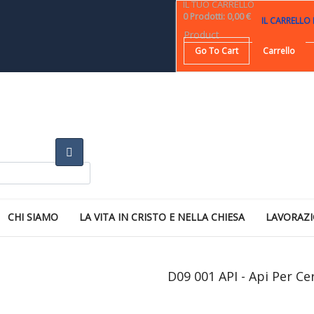
IL TUO CARRELLO
0
Prodotti
:
0,00 €
IL CARRELLO
Product
Go To Cart
Carrello
CHI SIAMO
LA VITA IN CRISTO E NELLA CHIESA
LAVORAZI
D09 001 API - Api Per C