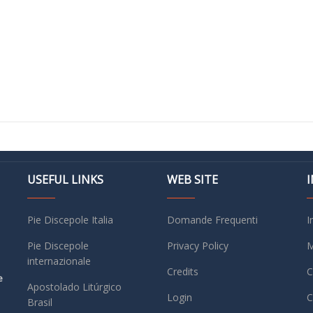
USEFUL LINKS
WEB SITE
Pie Discepole Italia
Domande Frequenti
I
Pie Discepole
Privacy Policy
M
internazionale
Credits
C
e
Apostolado Litúrgico
Login
C
Brasil