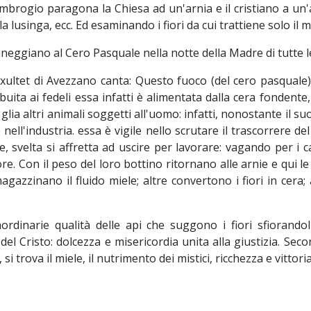
Ambrogio paragona la Chiesa ad un'arnia e il cristiano a un'
 lusinga, ecc. Ed esaminando i fiori da cui trattiene solo il me
nneggiano al Cero Pasquale nella notte della Madre di tutte l
Exultet di Avezzano canta: Questo fuoco (del cero pasquale
ibuita ai fedeli essa infatti è alimentata dalla cera fonden
 glia altri animali soggetti all'uomo: infatti, nonostante il
e nell'industria. essa è vigile nello scrutare il trascorrere d
e, svelta si affretta ad uscire per lavorare: vagando per i 
e. Con il peso del loro bottino ritornano alle arnie e qui le 
mmagazzinano il fluido miele; altre convertono i fiori in cera;
ordinarie qualità delle api che suggono i fiori sfiorandol
el Cristo: dolcezza e misericordia unita alla giustizia. Sec
i trova il miele, il nutrimento dei mistici, ricchezza e vittoria