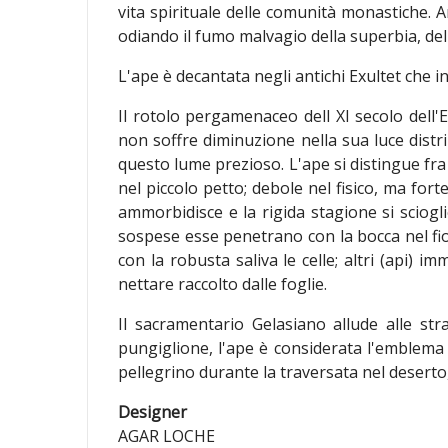
vita spirituale delle comunità monastiche. 
odiando il fumo malvagio della superbia, della
L'ape è decantata negli antichi Exultet che i
Il rotolo pergamenaceo dell XI secolo dell'
non soffre diminuzione nella sua luce distr
questo lume prezioso. L'ape si distingue fra
nel piccolo petto; debole nel fisico, ma fort
ammorbidisce e la rigida stagione si sciogli
sospese esse penetrano con la bocca nel fior
con la robusta saliva le celle; altri (api) i
nettare raccolto dalle foglie.
Il sacramentario Gelasiano allude alle stra
pungiglione, l'ape è considerata l'emblema d
pellegrino durante la traversata nel deserto, s
Designer
AGAR LOCHE