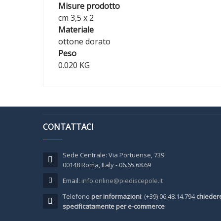
Misure prodotto
cm 3,5 x 2
Materiale
ottone dorato
Peso
0.020 KG
CONTATTACI
Sede Centrale: Via Portuense, 739
00148 Roma, Italy - 06.65.68.69
Email:
info.online@piediscepole.it
Telefono
per informazioni
: (+39) 06.48.14.794
chieder
specificatamente per e-commerce