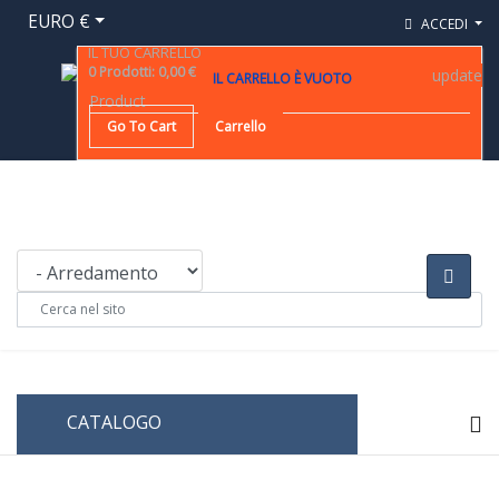
EURO €
ACCEDI
IL TUO CARRELLO
0
Prodotti
:
0,00 €
update
IL CARRELLO È VUOTO
Product
Go To Cart
Carrello
CATALOGO