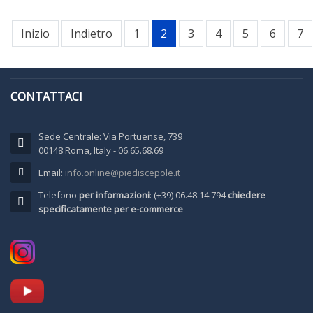
Inizio
Indietro
1
2
3
4
5
6
7
CONTATTACI
Sede Centrale: Via Portuense, 739
00148 Roma, Italy - 06.65.68.69
Email:
info.online@piediscepole.it
Telefono
per informazioni
: (+39) 06.48.14.794
chiedere
specificatamente per e-commerce