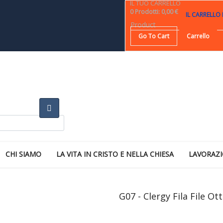
IL TUO CARRELLO
0
Prodotti
:
0,00 €
IL CARRELLO
Product
Go To Cart
Carrello
CHI SIAMO
LA VITA IN CRISTO E NELLA CHIESA
LAVORAZI
G07 - Clergy Fila File Ot