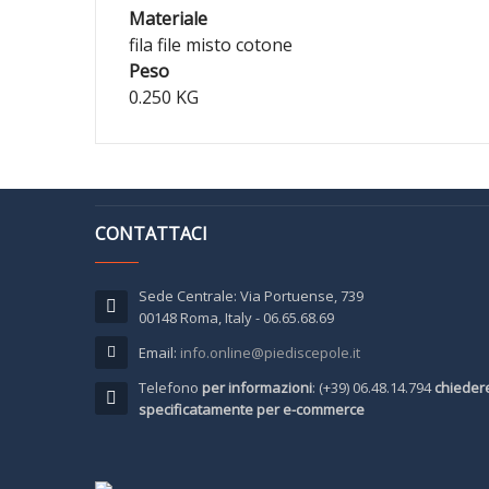
Materiale
fila file misto cotone
Peso
0.250 KG
CONTATTACI
Sede Centrale: Via Portuense, 739
00148 Roma, Italy - 06.65.68.69
Email:
info.online@piediscepole.it
Telefono
per informazioni
: (+39) 06.48.14.794
chieder
specificatamente per e-commerce