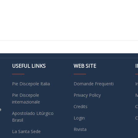
USEFUL LINKS
WEB SITE
Pie Discepole Italia
Domande Frequenti
I
Pie Discepole
Privacy Policy
M
internazionale
Credits
C
e
Apostolado Litúrgico
Login
C
Brasil
Rivista
La Santa Sede