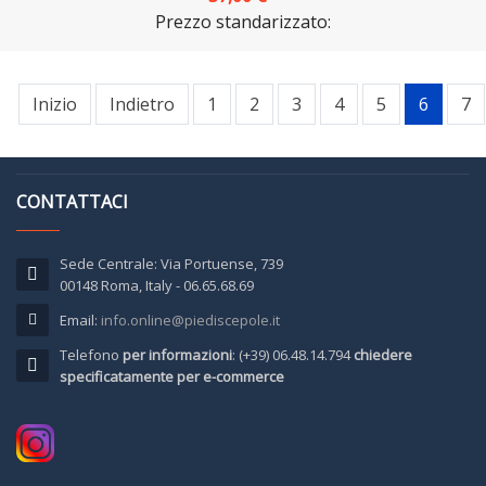
Prezzo standarizzato:
Inizio
Indietro
1
2
3
4
5
6
7
CONTATTACI
Sede Centrale: Via Portuense, 739
00148 Roma, Italy - 06.65.68.69
Email:
info.online@piediscepole.it
Telefono
per informazioni
: (+39) 06.48.14.794
chiedere
specificatamente per e-commerce