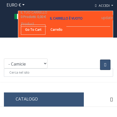
EURO €
ACCEDI
IL TUO CARRELLO
0
Prodotti
:
0,00 €
update
IL CARRELLO È VUOTO
Product
Go To Cart
Carrello
CATALOGO