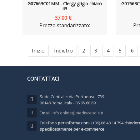
G07663C01MM - Clergy grigio chiaro
G07663C0
43
37,00 €
Prezzo standarizzato:
Pr
Inizio
Indietro
2
3
4
5
6
CONTATTACI
Sede Centrale: Via Portuense, 739
00148 Roma, Italy - 06.65.68.69
Email:
info.online@piediscepole.it
Telefono
per informazioni
: (+39) 06.48.14.794
chieder
specificatamente per e-commerce