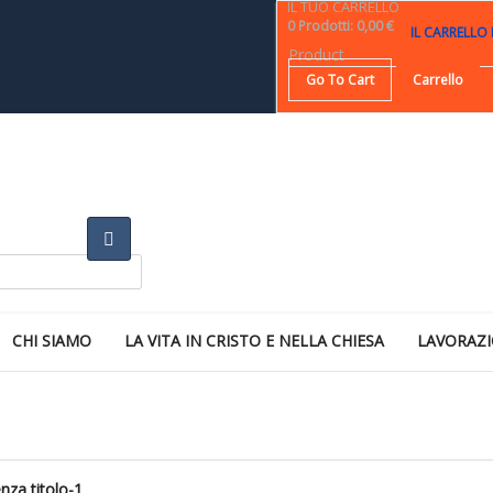
IL TUO CARRELLO
0
Prodotti
:
0,00 €
IL CARRELLO
Product
Go To Cart
Carrello
CHI SIAMO
LA VITA IN CRISTO E NELLA CHIESA
LAVORAZI