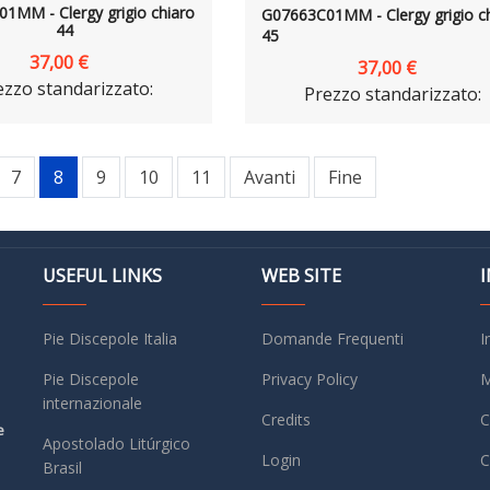
1MM - Clergy grigio chiaro
G07663C01MM - Clergy grigio c
44
45
37,00 €
37,00 €
ezzo standarizzato:
Prezzo standarizzato:
7
8
9
10
11
Avanti
Fine
USEFUL LINKS
WEB SITE
Pie Discepole Italia
Domande Frequenti
I
Pie Discepole
Privacy Policy
M
internazionale
Credits
C
e
Apostolado Litúrgico
Login
C
Brasil