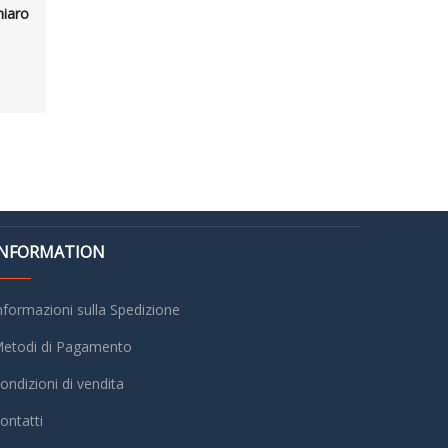
hiaro
INFORMATION
nformazioni sulla Spedizione
etodi di Pagamento
ondizioni di vendita
ontatti