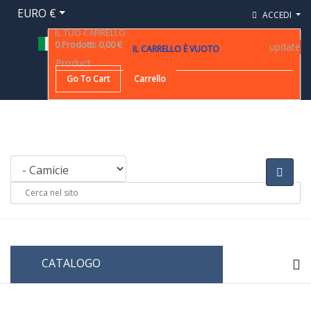
EURO €
ACCEDI
IL TUO CARRELLO
0
Prodotti
:
0,00 €
update
IL CARRELLO È VUOTO
Product
Go To Cart
Carrello
CATALOGO