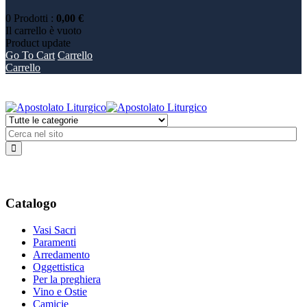
0
Prodotti
:
0,00 €
Il carrello è vuoto
Product
update
Go To Cart
Carrello
Carrello
Catalogo
Vasi Sacri
Paramenti
Arredamento
Oggettistica
Per la preghiera
Vino e Ostie
Camicie