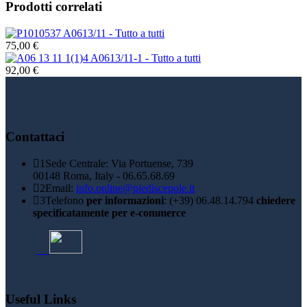
Prodotti correlati
A0613/11 - Tutto a tutti
75,00 €
A0613/11-1 - Tutto a tutti
92,00 €
Contattaci
1
Sede Centrale: Via Portuense, 739
00148 Roma, Italy - 06.65.68.69
2
Email:
info.online@piediscepole.it
3
Telefono
per informazioni
: (+39) 06.48.14.794
chiedere
specificatamente per e-commerce
Useful Links