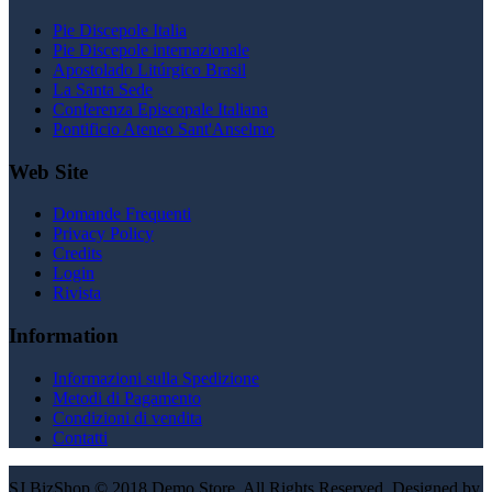
Pie Discepole Italia
Pie Discepole internazionale
Apostolado Litúrgico Brasil
La Santa Sede
Conferenza Episcopale Italiana
Pontificio Ateneo Sant'Anselmo
Web Site
Domande Frequenti
Privacy Policy
Credits
Login
Rivista
Information
Informazioni sulla Spedizione
Metodi di Pagamento
Condizioni di vendita
Contatti
SJ BizShop © 2018 Demo Store. All Rights Reserved. Designed by