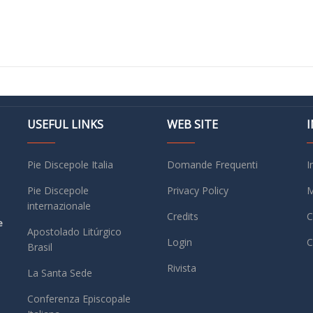
USEFUL LINKS
WEB SITE
Pie Discepole Italia
Domande Frequenti
I
Pie Discepole
Privacy Policy
M
internazionale
Credits
C
e
Apostolado Litúrgico
Login
C
Brasil
Rivista
La Santa Sede
Conferenza Episcopale