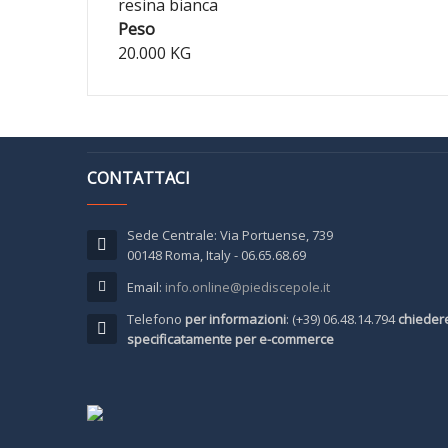
resina bianca
Peso
20.000 KG
CONTATTACI
Sede Centrale: Via Portuense, 739
00148 Roma, Italy - 06.65.68.69
Email:
info.online@piediscepole.it
Telefono
per informazioni
: (+39) 06.48.14.794
chieder
specificatamente per e-commerce