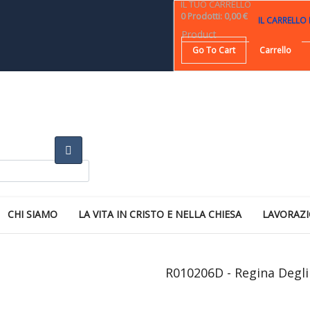
IL TUO CARRELLO
0
Prodotti
:
0,00 €
IL CARRELLO
Product
Go To Cart
Carrello
CHI SIAMO
LA VITA IN CRISTO E NELLA CHIESA
LAVORAZI
R010206D - Regina Degli