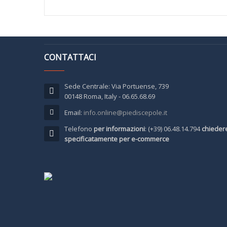
CONTATTACI
Sede Centrale: Via Portuense, 739
00148 Roma, Italy - 06.65.68.69
Email:
info.online@piediscepole.it
Telefono
per informazioni
: (+39) 06.48.14.794
chieder
specificatamente per e-commerce