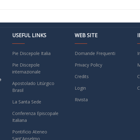
USEFUL LINKS
WEB SITE
Pie Discepole Italia
Domande Frequenti
I
Pie Discepole
Privacy Policy
M
internazionale
Credits
C
e
Apostolado Litúrgico
Login
C
Brasil
Rivista
La Santa Sede
Conferenza Episcopale
Italiana
Pontificio Ateneo
Sant'Anselmo