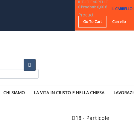
IL TUO CARRELLO
0
Prodotti
:
0,00 €
IL CARRELLO
Product
Go To Cart
Carrello
CHI SIAMO
LA VITA IN CRISTO E NELLA CHIESA
LAVORAZI
D18 - Particole