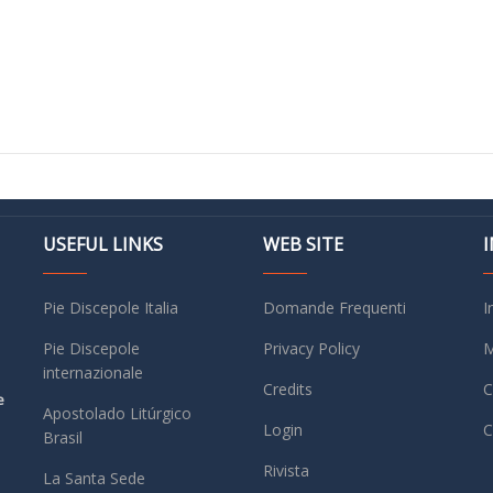
USEFUL LINKS
WEB SITE
Pie Discepole Italia
Domande Frequenti
I
Pie Discepole
Privacy Policy
M
internazionale
Credits
C
e
Apostolado Litúrgico
Login
C
Brasil
Rivista
La Santa Sede