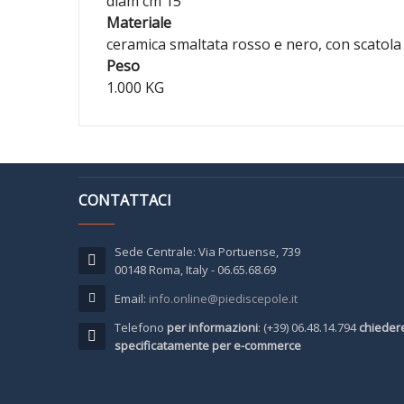
diam cm 15
Materiale
ceramica smaltata rosso e nero, con scatola
Peso
1.000 KG
CONTATTACI
Sede Centrale: Via Portuense, 739
00148 Roma, Italy - 06.65.68.69
Email:
info.online@piediscepole.it
Telefono
per informazioni
: (+39) 06.48.14.794
chieder
specificatamente per e-commerce