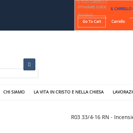
IL TUO CARRELLO
0
Prodotti
:
0,00 €
IL CARRELLO
Product
Go To Cart
Carrello
CHI SIAMO
LA VITA IN CRISTO E NELLA CHIESA
LAVORAZI
R03 33/4-16 RN - Incensi