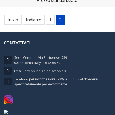
Prezzo standarizzato:
Inizio
Indietro
1
2
CONTATTACI
Sede Centrale: Via Portuense, 739
00148 Roma, Italy - 06.65.68.69
Email:
info.online@piediscepole.it
Telefono
per informazioni
: (+39) 06.48.14.794
chiedere
specificatamente per e-commerce