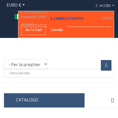
EURO €
ACCEDI
IL TUO CARRELLO
0
Prodotti
:
0,00 €
update
IL CARRELLO È VUOTO
Product
Go To Cart
Carrello
CATALOGO