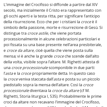
L’immagine del Crocifisso si diffonde a partire dal XIV
secolo, ma inizialmente il Cristo era rappresentato con
gli occhi aperti e la testa ritta, per significare l’anticipo
della risurrezione. Ecco che per i cristiani la
croce
è il
simbolo della passione, morte e risurrezione di Gesù. Si
distingue tra
croce astile
, che viene portata
processionalmente in alcune celebrazioni particolari e
poi fissata su una base presente nell’area presbiterale,
e
croce da altare
, cioè quella che viene posta sulla
mensa; vi è anche la grande
croce
che scende dall’alto
della volta, visibile sopra l’altare. M. Righetti attesta di
una
croce processionale
scomponibile in due parti:
l’
asta
e la
croce
propriamente detta. In questo caso
la
croce
veniva staccata dall’
asta
e posta su un piccolo
piedistallo sopra la mensa dell’altare. Così la
croce
processionale
diventava la
croce da altare
(cf M.
Righetti, Storia liturgica I, 535). Probabilmente le prime
croci da altare non recavano l’immagine del Crocifisso,