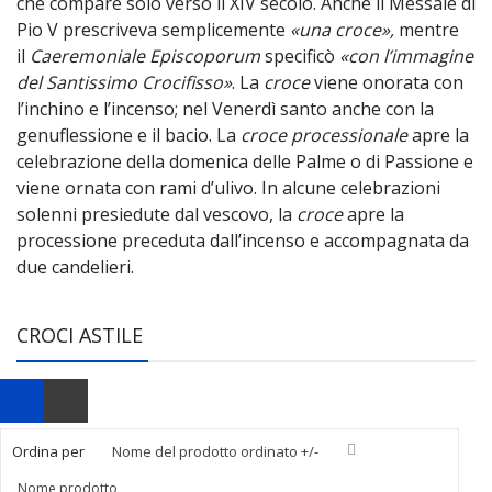
che compare solo verso il XIV secolo. Anche il Messale di
Pio V prescriveva semplicemente
«una croce»,
mentre
il
Caeremoniale Episcoporum
specificò
«con l’immagine
del Santissimo Crocifisso»
. La
croce
viene onorata con
l’inchino e l’incenso; nel Venerdì santo anche con la
genuflessione e il bacio. La
croce processionale
apre la
celebrazione della domenica delle Palme o di Passione e
viene ornata con rami d’ulivo. In alcune celebrazioni
solenni presiedute dal vescovo, la
croce
apre la
processione preceduta dall’incenso e accompagnata da
due candelieri.
CROCI ASTILE
Ordina per
Nome del prodotto ordinato +/-
Nome prodotto