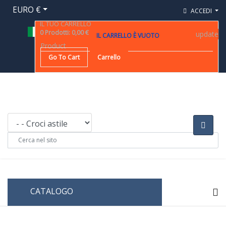
EURO €
ACCEDI
IL TUO CARRELLO
0
Prodotti
:
0,00 €
update
IL CARRELLO È VUOTO
Product
Go To Cart
Carrello
CATALOGO