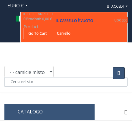
EURO €
ACCEDI
IL TUO CARRELLO
0
Prodotti
:
0,00 €
update
IL CARRELLO È VUOTO
Product
Go To Cart
Carrello
CATALOGO