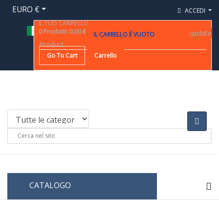
EURO €
ACCEDI
IL TUO CARRELLO
0
Prodotti
:
0,00 €
update
IL CARRELLO È VUOTO
Product
Go To Cart
Carrello
CATALOGO