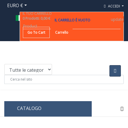
EURO €
ACCEDI
IL TUO CARRELLO
0
Prodotti
:
0,00 €
update
IL CARRELLO È VUOTO
Product
Go To Cart
Carrello
CATALOGO