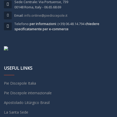
Sede Centrale: Via Portuense, 739
00148 Roma, Italy - 06.65.68.69
Email:
info.online@piediscepole.it
Telefono
per informazioni
: (+39) 06.48.14.794
chiedere
specificatamente per e-commerce
USEFUL LINKS
Pie Discepole Italia
Pie Discepole internazionale
Apostolado Litúrgico Brasil
La Santa Sede