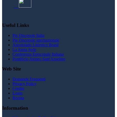
Useful Links
Pie Discepole Italia
Pie Discepole internazionale
Apostolado Litúrgico Brasil
La Santa Sede
Conferenza Episcopale Italiana
Pontificio Ateneo Sant'Anselmo
Web Site
Domande Frequenti
Privacy Policy
Credits
Login
Rivista
Information