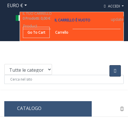
EURO €
ACCEDI
IL TUO CARRELLO
0
Prodotti
:
0,00 €
update
IL CARRELLO È VUOTO
Product
Go To Cart
Carrello
CATALOGO