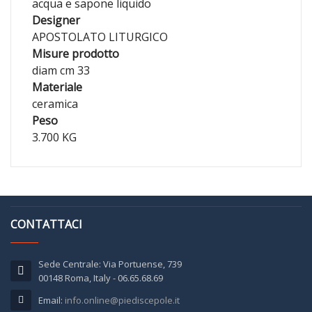
acqua e sapone liquido
Designer
APOSTOLATO LITURGICO
Misure prodotto
diam cm 33
Materiale
ceramica
Peso
3.700 KG
CONTATTACI
Sede Centrale: Via Portuense, 739
00148 Roma, Italy - 06.65.68.69
Email:
info.online@piediscepole.it